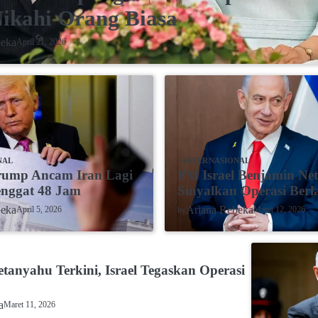
Nikahi Orang Biasa
beka
April 21, 2026
NAL
INTERNASIONAL
rump Ancam Iran Lagi
PM Israel Benjamin Ne
enggat 48 Jam
Sinyalkan Operasi Berl
beka
Ariana Rebeka
April 5, 2026
Maret 12, 2026
by
L
tanyahu Terkini, Israel Tegaskan Operasi
a
Maret 11, 2026