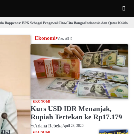
s: BPK Sebagai Pengawal Cita-Cita Bangsa
Indonesia dan Qatar Kolaborasi Budaya R
Ekonomi
View All
EKONOMI
Kurs USD IDR Menanjak,
Rupiah Tertekan ke Rp17.179
Ariana Rebeka
April 23, 2026
by
ana
EKONOMI