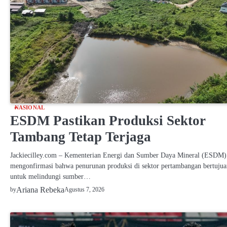
NASIONAL
ESDM Pastikan Produksi Sektor
Tambang Tetap Terjaga
Jackiecilley.com – Kementerian Energi dan Sumber Daya Mineral (ESDM)
mengonfirmasi bahwa penurunan produksi di sektor pertambangan bertujua
untuk melindungi sumber…
Ariana Rebeka
Agustus 7, 2026
by