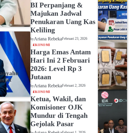
BI Perpanjang &
Majukan Jadwal
Penukaran Uang Kas
Keliling
Ariana Rebeka
Februari 23, 2026
by
EKONOMI
Harga Emas Antam
Hari Ini 2 Februari
2026: Level Rp 3
tanyahu
Jutaan
anjut
Ariana Rebeka
Februari 2, 2026
by
EKONOMI
Ketua, Wakil, dan
Komisioner OJK
Mundur di Tengah
Gejolak Pasar
Ariana Rebeka
Februari 1, 2026
by