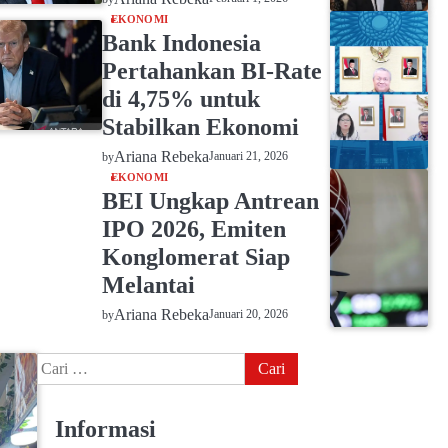
EKONOMI
Bank Indonesia
Pertahankan BI-Rate
di 4,75% untuk
Stabilkan Ekonomi
Ariana Rebeka
Januari 21, 2026
by
EKONOMI
BEI Ungkap Antrean
IPO 2026, Emiten
Konglomerat Siap
Melantai
Ariana Rebeka
Januari 20, 2026
by
Cari
untuk:
Informasi