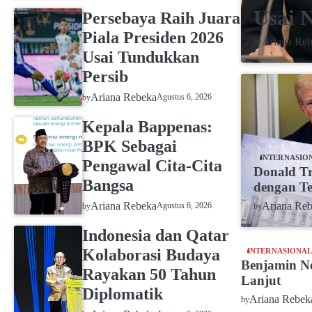
Usai 
Persebaya Raih Juara
Piala Presiden 2026
Ariana Re
by
Usai Tundukkan
Persib
Ariana Rebeka
Agustus 6, 2026
by
Kepala Bappenas:
BPK Sebagai
INTERNASIO
Pengawal Cita-Cita
Donald T
Bangsa
dengan T
Ariana Rebeka
Ariana Re
Agustus 6, 2026
by
by
Indonesia dan Qatar
Kolaborasi Budaya
INTERNASIONA
Benjamin Ne
Rayakan 50 Tahun
Lanjut
Diplomatik
Ariana Rebek
by