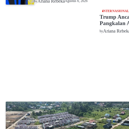
Ariana Rebeka
Agustus 6, 2026
by
INTERNASIONA
Trump Anca
Pangkalan 
Ariana Rebek
by