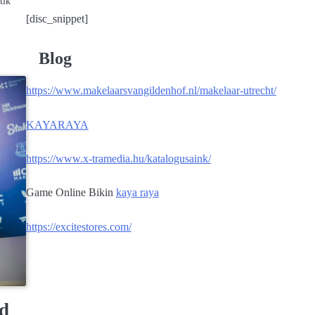
tik
[disc_snippet]
Blog
https://www.makelaarsvangildenhof.nl/makelaar-utrecht/
KAYARAYA
https://www.x-tramedia.hu/katalogusaink/
Game Online Bikin
kaya raya
https://excitestores.com/
rd