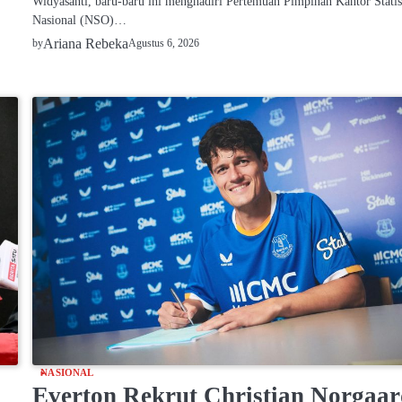
Widyasanti, baru-baru ini menghadiri Pertemuan Pimpinan Kantor Statis
Nasional (NSO)…
Ariana Rebeka
Agustus 6, 2026
by
NASIONAL
Everton Rekrut Christian Norgaa