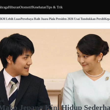
ahraga
Hiburan
Otomotif
Kesehatan
Tips & Trik
Luas
Persebaya Raih Juara Piala Presiden 2026 Usai Tundukkan Persib
Kepala Bappena
NAL
 Mako Jepang Kini Hidup Sederh