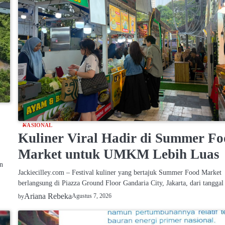
NASIONAL
Kuliner Viral Hadir di Summer F
Market untuk UMKM Lebih Luas
n
Jackiecilley.com – Festival kuliner yang bertajuk Summer Food Market
berlangsung di Piazza Ground Floor Gandaria City, Jakarta, dari tangga
Ariana Rebeka
Agustus 7, 2026
by