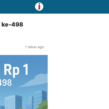
T ke-498
1 tahun ago