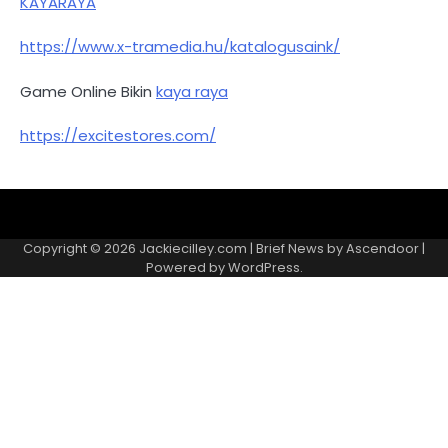
KAYARAYA
https://www.x-tramedia.hu/katalogusaink/
Game Online Bikin
kaya raya
https://excitestores.com/
Kebijakan
Kontak
Redaksi
Tentang
Privasi
Kami
Copyright © 2026
Jackiecilley.com
| Brief News by
Ascendoor
|
Powered by
WordPress
.