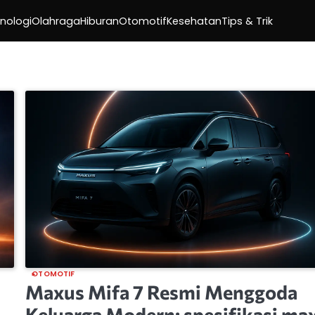
nologi
Olahraga
Hiburan
Otomotif
Kesehatan
Tips & Trik
OTOMOTIF
Maxus Mifa 7 Resmi Menggoda
Keluarga Modern: spesifikasi ma