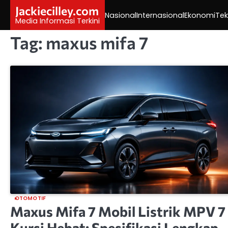
Skip
Jackiecilley.com
Nasional
Internasional
Ekonomi
Tek
to
Media Informasi Terkini
content
Tag:
maxus mifa 7
OTOMOTIF
Maxus Mifa 7 Mobil Listrik MPV 7
Kursi Hebat: Spesifikasi Lengkap,