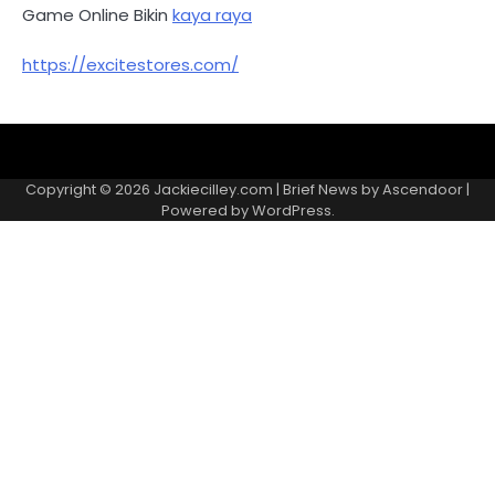
Game Online Bikin
kaya raya
https://excitestores.com/
Kebijakan
Kontak
Redaksi
Tentang
Privasi
Kami
Copyright © 2026
Jackiecilley.com
| Brief News by
Ascendoor
|
Powered by
WordPress
.