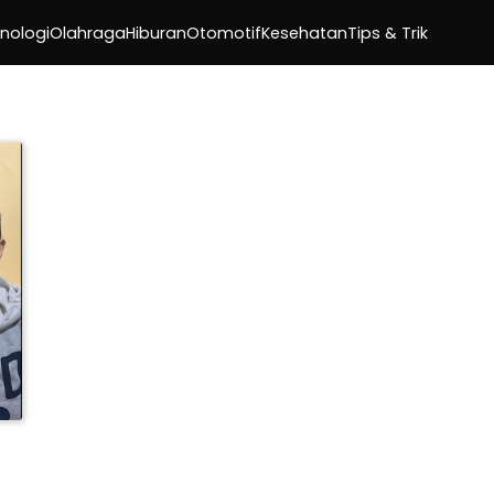
nologi
Olahraga
Hiburan
Otomotif
Kesehatan
Tips & Trik
e