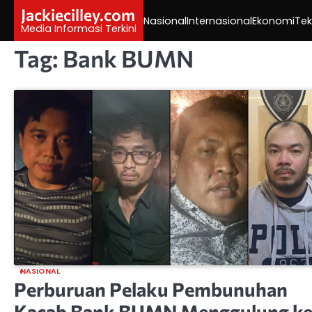
Skip
Jackiecilley.com
Nasional
Internasional
Ekonomi
Tek
to
Media Informasi Terkini
content
Tag:
Bank BUMN
NASIONAL
Perburuan Pelaku Pembunuhan
Kacab Bank BUMN Menggulung k