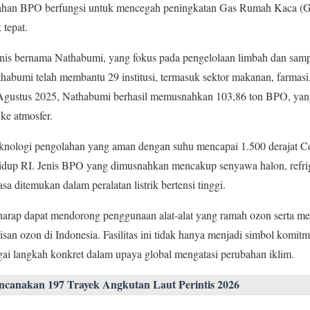
han BPO berfungsi untuk mencegah peningkatan Gas Rumah Kaca (G
tepat.
snis bernama Nathabumi, yang fokus pada pengelolaan limbah dan samp
thabumi telah membantu 29 institusi, termasuk sektor makanan, farmasi
ustus 2025, Nathabumi berhasil memusnahkan 103,86 ton BPO, yang
ke atmosfer.
eknologi pengolahan yang aman dengan suhu mencapai 1.500 derajat Cel
dup RI. Jenis BPO yang dimusnahkan mencakup senyawa halon, refri
a ditemukan dalam peralatan listrik bertensi tinggi.
berharap dapat mendorong penggunaan alat-alat yang ramah ozon serta 
isan ozon di Indonesia. Fasilitas ini tidak hanya menjadi simbol kom
agai langkah konkret dalam upaya global mengatasi perubahan iklim.
anakan 197 Trayek Angkutan Laut Perintis 2026