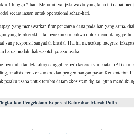
tu 1 hingga 2 hari. Menurutnya, jeda waktu yang lama ini dapat menja
l secara instan untuk operasional sehari-hari.
Batpay, yang menawarkan fitur pencairan dana pada hari yang sama, d
uangan yang lebih efektif. Ia menekankan bahwa untuk mendukung pe
l yang responsif sangatlah krusial. Hal ini mencakup integrasi lokapasa
a harus mudah diakses oleh pelaku usaha.
g pemanfaatan teknologi canggih seperti kecerdasan buatan (AI) dan 
ing, analisis tren konsumen, dan pengembangan pasar. Kementeria
k pelaku usaha untuk terlibat dalam ekosistem digital, guna menduku
ingkatkan Pengelolaan Koperasi Kelurahan Merah Putih