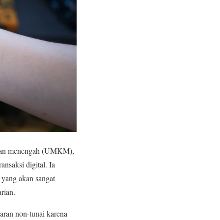
l, dan menengah (UMKM),
saksi digital. Ia
 yang akan sangat
rian.
ran non-tunai karena