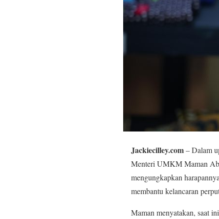
Jackiecilley.com
– Dalam up
Menteri UMKM Maman Abdurr
mengungkapkan harapannya a
membantu kelancaran perput
Maman menyatakan, saat in