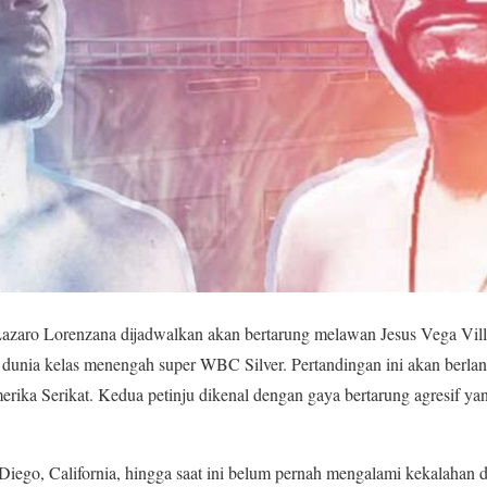
Lazaro Lorenzana dijadwalkan akan bertarung melawan Jesus Vega Vil
 dunia kelas menengah super WBC Silver. Pertandingan ini akan berl
erika Serikat. Kedua petinju dikenal dengan gaya bertarung agresif yan
 Diego, California, hingga saat ini belum pernah mengalami kekalahan d