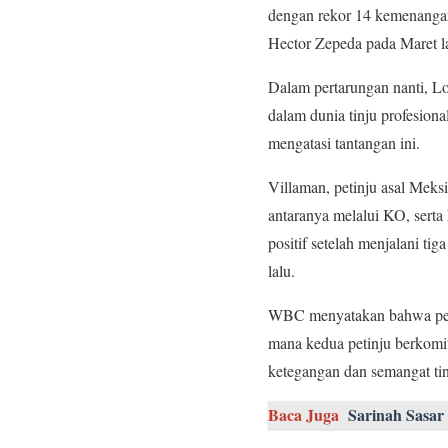
dengan rekor 14 kemenangan
Hector Zepeda pada Maret la
Dalam pertarungan nanti, L
dalam dunia tinju profesio
mengatasi tantangan ini.
Villaman, petinju asal Meks
antaranya melalui KO, sert
positif setelah menjalani ti
lalu.
WBC menyatakan bahwa perte
mana kedua petinju berkom
ketegangan dan semangat tin
Baca Juga
Sarinah Sasar