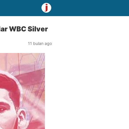
ar WBC Silver
11 bulan ago