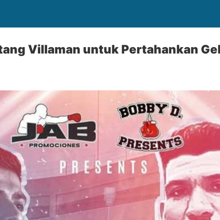
tang Villaman untuk Pertahankan Gel