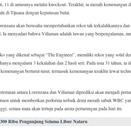
, 11 di antaranya melalui knockout. Terakhir, ia meraih kemenangan
lu di Tijuana dengan keputusan bulat.
orenzana akan berusaha mempertahankan rekor tak terkalahkannya dan
nal. Ia menyadari bahwa Villaman adalah lawan yang berpengalaman, me
iko yang dikenal sebagai “The Engineer”, memiliki rekor yang solid d
a hanya mengalami 3 kekalahan dan 2 hasil seri. Pada usia 31 tahun,
ga kemenangan berturut-turut, termasuk kemenangan terakhir lewat tech
muan antara Lorenzana dan Villaman diprediksi akan menjadi pertaru
itmen untuk memberikan performa terbaik demi meraih sabuk WBC ya
ggi, semua mata akan tertuju pada arena pertarungan pada hari itu.
 300 Ribu Pengunjung Selama Libur Nataru