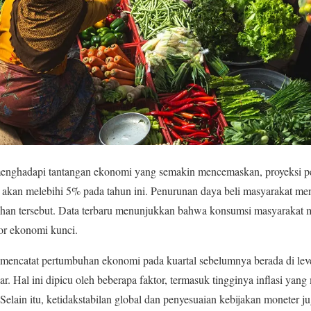
enghadapi tantangan ekonomi yang semakin mencemaskan, proyeksi 
k akan melebihi 5% pada tahun ini. Penurunan daya beli masyarakat men
n tersebut. Data terbaru menunjukkan bahwa konsumsi masyarakat mu
or ekonomi kunci.
) mencatat pertumbuhan ekonomi pada kuartal sebelumnya berada di le
ar. Hal ini dipicu oleh beberapa faktor, termasuk tingginya inflasi ya
lain itu, ketidakstabilan global dan penyesuaian kebijakan moneter jug