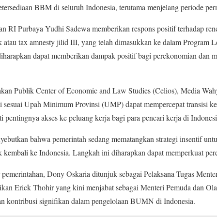
etersediaan BBM di seluruh Indonesia, terutama menjelang periode per
gan RI Purbaya Yudhi Sadewa memberikan respons positif terhadap ren
tau tax amnesty jilid III, yang telah dimasukkan ke dalam Program Le
i diharapkan dapat memberikan dampak positif bagi perekonomian dan 
ijakan Publik Center of Economic and Law Studies (Celios), Media Wa
 sesuai Upah Minimum Provinsi (UMP) dapat mempercepat transisi ke 
i pentingnya akses ke peluang kerja bagi para pencari kerja di Indonesi
nyebutkan bahwa pemerintah sedang mematangkan strategi insentif unt
uk kembali ke Indonesia. Langkah ini diharapkan dapat memperkuat pe
r pemerintahan, Dony Oskaria ditunjuk sebagai Pelaksana Tugas Mente
an Erick Thohir yang kini menjabat sebagai Menteri Pemuda dan Ol
n kontribusi signifikan dalam pengelolaan BUMN di Indonesia.