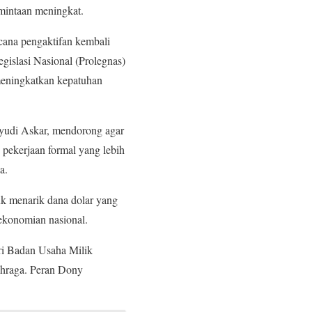
mintaan meningkat.
cana pengaktifan kembali
gislasi Nasional (Prolegnas)
meningkatkan kepatuhan
hyudi Askar, mendorong agar
pekerjaan formal yang lebih
a.
uk menarik dana dolar yang
rekonomian nasional.
ri Badan Usaha Milik
ahraga. Peran Dony