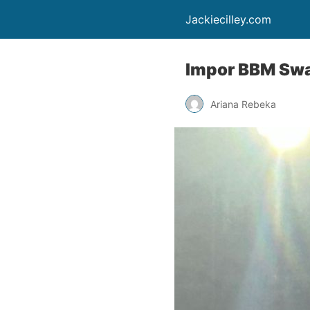
Jackiecilley.com
Impor BBM Swas
Ariana Rebeka