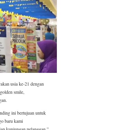
akan usia ke-21 dengan
golden smile,
gan.
ding ini bertujuan untuk
go baru kami
iap kunjungan pelanggan,”