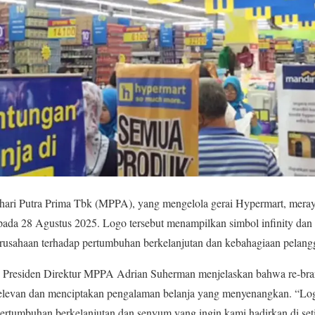
ari Putra Prima Tbk (MPPA), yang mengelola gerai Hypermart, meray
ada 28 Agustus 2025. Logo tersebut menampilkan simbol infinity dan 
usahaan terhadap pertumbuhan berkelanjutan dan kebahagiaan pelang
 Presiden Direktur MPPA Adrian Suherman menjelaskan bahwa re-bran
relevan dan menciptakan pengalaman belanja yang menyenangkan. “Lo
tumbuhan berkelanjutan dan senyum yang ingin kami hadirkan di set