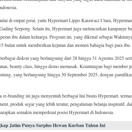
Indonesia.
mulai di empat gerai, yaitu Hypermart Lippo Karawaci Utara, Hypermar
Gading Serpong. Selain itu, Hypermart juga meluncurkan kampanye ber
peran ibu dalam keluarga. Program ini, yang dikenal sebagai Waktuny
 15 bulan untuk memberikan kejutan dan momen bahagia bagi para ibu.
bagai diskon yang berlangsung dari 28 hingga 31 Agustus 2025 serta 
hatan, beauty class, hingga demo memasak. Keuntungan bagi member ju
ntung, yang berlangsung hingga 30 September 2025, dengan gamifika
e-branding ini juga menyentuh berbagai lini bisnis Hypermart, terma
nt, produk segar yang lebih teratur, pengalaman belanja inspiratif, da
 diharapkan semakin memperkuat posisi Hypermart di Indonesia.
kap Jatim Punya Surplus Hewan Kurban Tahun Ini