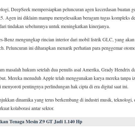
nologi, DeepSeek mempersiapkan peluncuran agen kecerdasan buatan ge
25. Agen ini diklaim mampu menyelesaikan beragam tugas kompleks den
dari tindakan sebelumnya untuk meningkatkan kinerjanya.
s-Benz mengungkap rincian interior dari mobil listrik GLC, yang akan
h. Peluncuran ini diharapkan menarik perhatian para penggemar otomo
dalam masalah hukum setelah dua penulis asal Amerika, Grady Hendrix d
but. Mereka menuduh Apple telah menggunakan karya mereka tanpa izi
 menyoroti pentingnya perlindungan hak cipta di era digital saat ini.
njukkan dinamika yang terus berkembang di industri musik, teknologi, 
uat kolaborasi antar sektor.
kan Tenaga Mesin Z9 GT Jadi 1.140 Hp