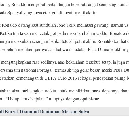
gsung, Ronaldo menyebut pertandingan tersebut sangat seimbang namun
ada Spanyol yang mencetak gol di menit-menit akhir.
k Ronaldo datang saat sundulan Joao Felix melintasi gawang, namun us
 Ketika tim lawan mencetak gol pada masa tambahan waktu, Ronaldo 
nya melakukan serangan balik. Setelah peluit akhir, Ronaldo terliha
 sebelum memberi pernyataan bahwa ini adalah Piala Dunia terakhirny
engungkapkan rasa sedihnya atas kekalahan tersebut, tetapi ia juga 
ersama tim nasional Portugal, termasuk tiga gelar besar, meski Piala 
ncatatkan kemenangan di UEFA Euro 2016 sebagai pencapaian paling b
takan akan meluangkan waktu untuk memikirkan masa depannya dan
uru. “Hidup terus berjalan,” tutupnya dengan optimisme.
di Korsel, Disambut Dentuman Meriam Salvo