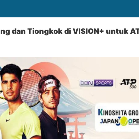
ang dan Tiongkok di VISION+ untuk 