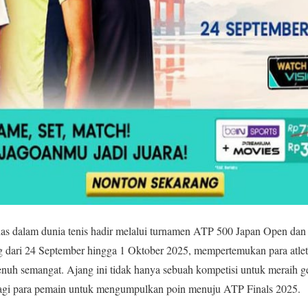
as dalam dunia tenis hadir melalui turnamen ATP 500 Japan Open da
g dari 24 September hingga 1 Oktober 2025, mempertemukan para atlet
nuh semangat. Ajang ini tidak hanya sebuah kompetisi untuk meraih gel
agi para pemain untuk mengumpulkan poin menuju ATP Finals 2025.