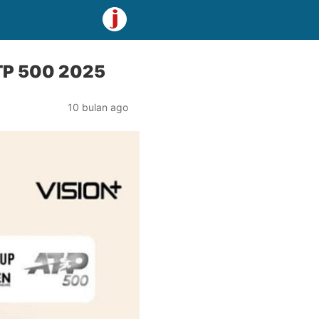
ATP 500 2025
10 bulan ago