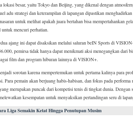
a lokasi besar, yaitu Tokyo dan Beijing, yang dikenal dengan atmosfer
uel adu strategi dan keterampilan di lapangan dipastikan menghadirk
nasaran untuk melihat apakah juara bertahan bisa mempertahankan gel
 untuk mencuri perhatian.
edua ajang ini dapat disaksikan melalui saluran beIN Sports di VISIO
6.000, pemirsa tidak hanya dapat menikmati aksi menegangkan dari bint
bagai film dan program hiburan lainnya di VISION+.
njadi sorotan karena mempertemukan untuk pertama kalinya para pro
si. Para pemain akan berjuang habis-habisan, dan fokus pada perform
yang merupakan puncak dari kompetisi tenis di tingkat dunia. Dengan 
 melewatkan kesempatan untuk menyaksikan pertandingan seru di lapan
ara Liga Semakin Ketat Hingga Penutupan Musim