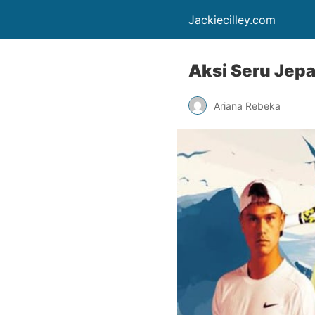
Jackiecilley.com
Aksi Seru Jep
Ariana Rebeka